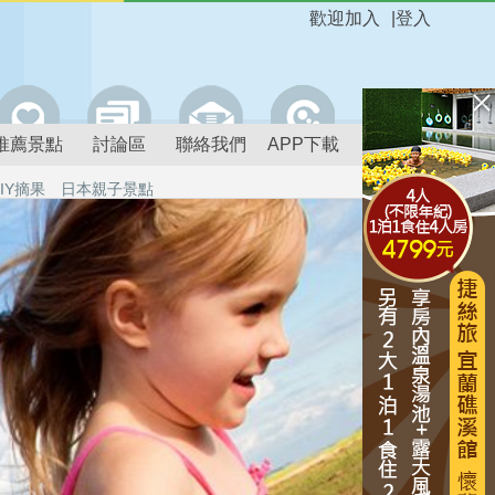
歡迎加入
|
登入
推薦景點
討論區
聯絡我們
APP下載
IY摘果
日本親子景點