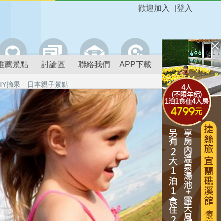
歡迎加入
|
登入
推薦景點
討論區
聯絡我們
APP下載
IY摘果
日本親子景點