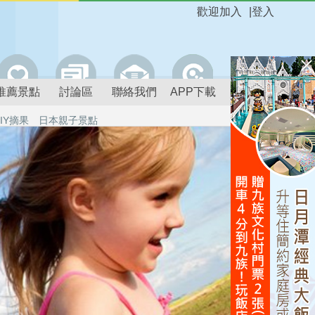
歡迎加入
|
登入
推薦景點
討論區
聯絡我們
APP下載
IY摘果
日本親子景點