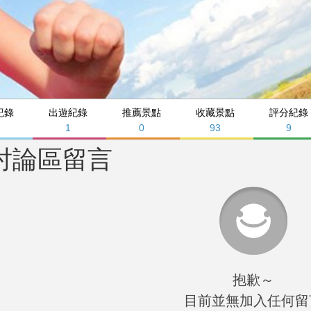
紀錄
出遊紀錄
推薦景點
收藏景點
評分紀錄
8
1
0
93
9
討論區留言
抱歉～
目前並無加入任何留