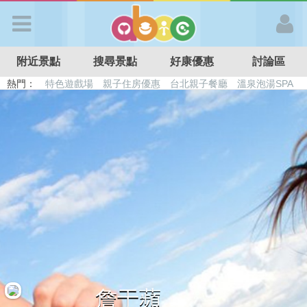
歡迎加入
附近景點
搜尋景點
好康優惠
討論區
APP登入
熱門：
特色遊戲場
親子住房優惠
台北親子餐廳
溫泉泡湯SPA
溜滑梯民宿
觀光工廠
DIY摘果
日本親子景點
首 頁
搜尋景點
好康優惠
最新消息
最新留言
詹于蘋