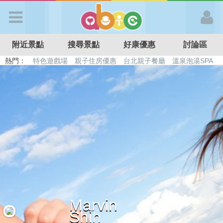
歡迎加入
附近景點
搜尋景點
好康優惠
討論區
APP登入
熱門：
特色遊戲場
親子住房優惠
台北親子餐廳
溫泉泡湯SPA
溜滑梯民宿
觀光工廠
DIY摘果
日本親子景點
首 頁
搜尋景點
好康優惠
最新消息
Marvin
最新留言
Shih