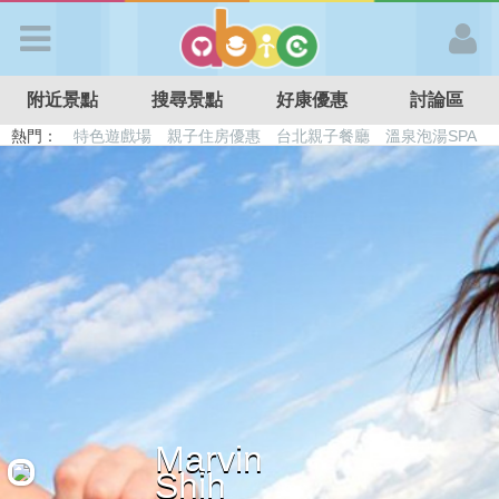
歡迎加入
附近景點
搜尋景點
好康優惠
討論區
APP登入
熱門：
特色遊戲場
親子住房優惠
台北親子餐廳
溫泉泡湯SPA
溜滑梯民宿
觀光工廠
DIY摘果
日本親子景點
首 頁
搜尋景點
好康優惠
最新消息
Marvin
最新留言
Shih