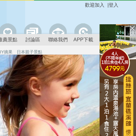
歡迎加入
|
登入
推薦景點
討論區
聯絡我們
APP下載
IY摘果
日本親子景點