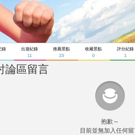
紀錄
出遊紀錄
推薦景點
收藏景點
評分紀錄
11
23
0
1
討論區留言
抱歉～
目前並無加入任何留