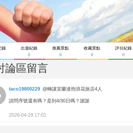
紀錄
出遊紀錄
推薦景點
收藏景點
評分紀錄
0
0
0
0
討論區留言
taco19800229
@
轉讓宜蘭達煦浪花旅店4人
請問序號還有嗎？是到4/30日嗎？謝謝
2026-04-29 17:01