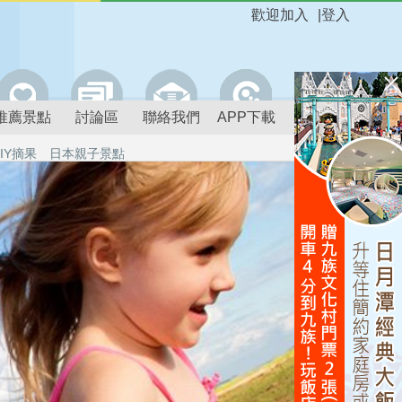
歡迎加入
|
登入
推薦景點
討論區
聯絡我們
APP下載
IY摘果
日本親子景點