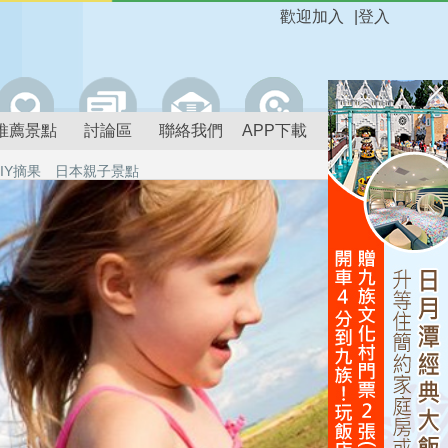
歡迎加入
|
登入
推薦景點
討論區
聯絡我們
APP下載
IY摘果
日本親子景點