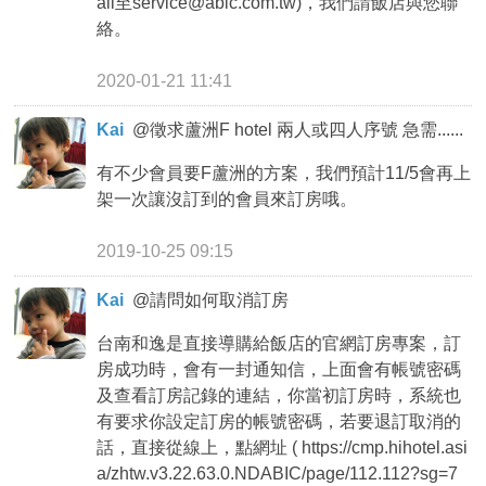
ail至service@abic.com.tw)，我們請飯店與您聯
絡。
2020-01-21 11:41
Kai
@
徵求蘆洲F hotel 兩人或四人序號 急需......
有不少會員要F蘆洲的方案，我們預計11/5會再上
架一次讓沒訂到的會員來訂房哦。
2019-10-25 09:15
Kai
@
請問如何取消訂房
台南和逸是直接導購給飯店的官網訂房專案，訂
房成功時，會有一封通知信，上面會有帳號密碼
及查看訂房記錄的連結，你當初訂房時，系統也
有要求你設定訂房的帳號密碼，若要退訂取消的
話，直接從線上，點網址 ( https://cmp.hihotel.asi
a/zhtw.v3.22.63.0.NDABIC/page/112.112?sg=7