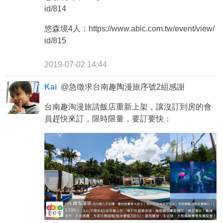
id/814
悠森境4人：https://www.abic.com.tw/event/view/
id/815
2019-07-02 14:44
Kai
@
急徵求台南趣陶漫旅序號2組感謝
台南趣淘漫旅請飯店重新上架，讓沒訂到房的會
員趕快來訂，限時限量，要訂要快：