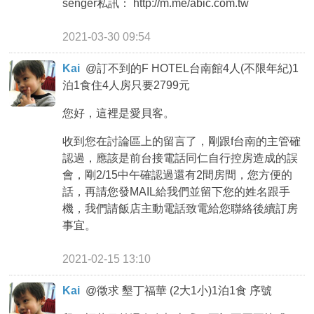
senger私訊： http://m.me/abic.com.tw
2021-03-30 09:54
Kai
@
訂不到的F HOTEL台南館4人(不限年紀)1
泊1食住4人房只要2799元
您好，這裡是愛貝客。
收到您在討論區上的留言了，剛跟f台南的主管確
認過，應該是前台接電話同仁自行控房造成的誤
會，剛2/15中午確認過還有2間房間，您方便的
話，再請您發MAIL給我們並留下您的姓名跟手
機，我們請飯店主動電話致電給您聯絡後續訂房
事宜。
2021-02-15 13:10
Kai
@
徵求 墾丁福華 (2大1小)1泊1食 序號