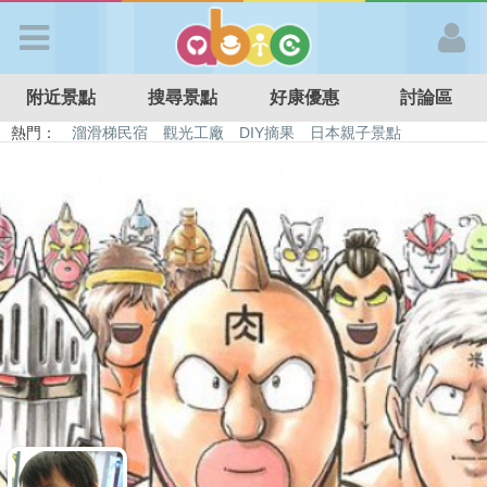
歡迎加入
附近景點
搜尋景點
好康優惠
討論區
APP登入
熱門：
溜滑梯民宿
觀光工廠
DIY摘果
日本親子景點
特色遊戲場
親子住房優惠
台北親子餐廳
溫泉泡湯SPA
首 頁
搜尋景點
好康優惠
最新消息
最新留言