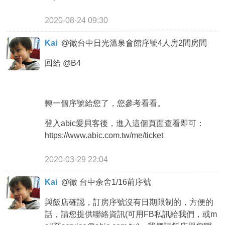
2020-08-24 09:30
Kai
@
徵台中日光溫泉會館序號4人房2間房間
回給 @B4
轉一個序號給您了，您參考看看。
登入abic愛貝客後，進入這個頁面查看即可：
https://www.abic.com.tw/me/ticket
2020-03-29 22:04
Kai
@
徵 台中余舍1/16前序號
與飯店確認，訂房序號沒有日期限制的，方便的
話，請您提供聯絡資訊(可用FB私訊給我們，或m