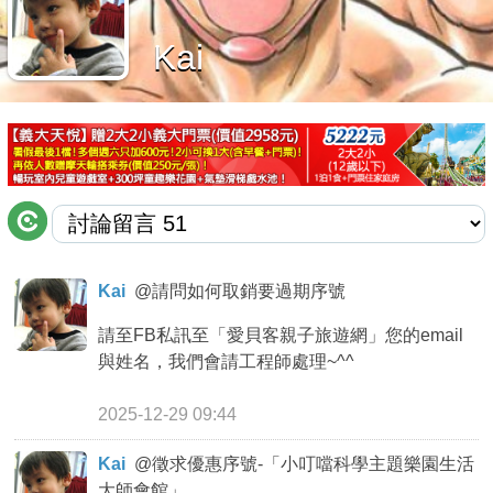
商家合作
Kai
推薦景點
討論區
聯絡我們
Kai
@
請問如何取銷要過期序號
APP下載
請至FB私訊至「愛貝客親子旅遊網」您的email
與姓名，我們會請工程師處理~^^
2025-12-29 09:44
Kai
@
徵求優惠序號-「小叮噹科學主題樂園生活
大師會館」