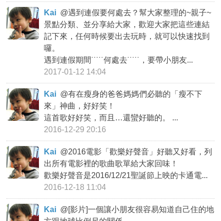
Kai
@
遇到連假要何處去？幫大家整理的~親子~
景點分類、並分享給大家，歡迎大家把這些連結
記下來，任何時候要出去玩時，就可以快速找到
囉。
遇到連假期間˙˙˙˙˙何處去˙˙˙˙˙，要帶小朋友...
2017-01-12 14:04
Kai
@
有在瘦身的爸爸媽媽們必聽的「瘦不下
來」神曲，好好笑！
這首歌好好笑，而且…還蠻好聽的。 ...
2016-12-29 20:16
Kai
@
2016電影「歡樂好聲音」好聽又好看，列
出所有電影裡的歌曲歌單給大家回味！
歡樂好聲音是2016/12/21聖誕節上映的卡通電...
2016-12-18 11:04
Kai
@
[影片]一個讓小朋友很容易知道自己住的地