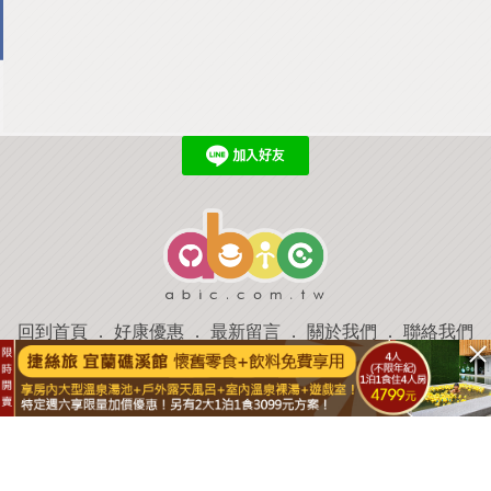
回到首頁
．
好康優惠
．
最新留言
．
關於我們
．
聯絡我們
部落格微件
．
商家合作
．
討論區
．
推薦景點
．
APP下載
羿磊資訊 服務條款&隱私權政策