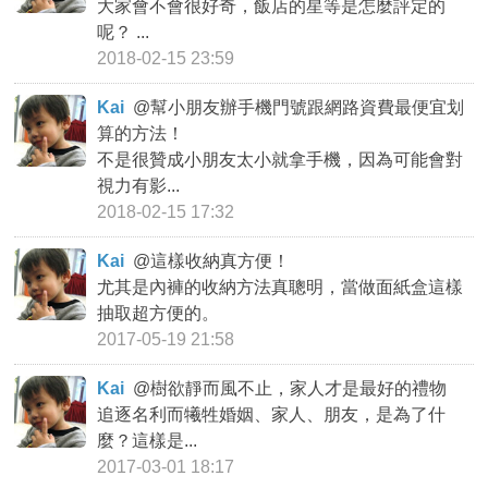
大家會不會很好奇，飯店的星等是怎麼評定的
呢？ ...
2018-02-15 23:59
Kai
@
幫小朋友辦手機門號跟網路資費最便宜划
算的方法！
不是很贊成小朋友太小就拿手機，因為可能會對
視力有影...
2018-02-15 17:32
Kai
@
這樣收納真方便！
尤其是內褲的收納方法真聰明，當做面紙盒這樣
抽取超方便的。
2017-05-19 21:58
Kai
@
樹欲靜而風不止，家人才是最好的禮物
追逐名利而犧牲婚姻、家人、朋友，是為了什
麼？這樣是...
2017-03-01 18:17