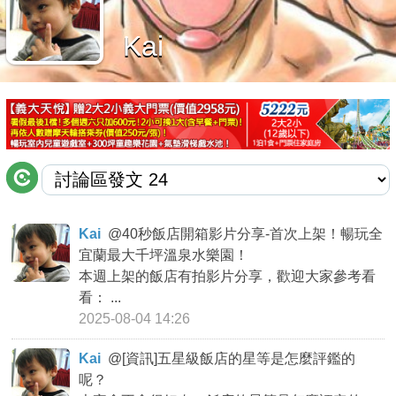
商家合作
Kai
推薦景點
討論區
聯絡我們
Kai
@
40秒飯店開箱影片分享-首次上架！暢玩全
宜蘭最大千坪溫泉水樂園！
APP下載
本週上架的飯店有拍影片分享，歡迎大家參考看
看： ...
2025-08-04 14:26
Kai
@
[資訊]五星級飯店的星等是怎麼評鑑的
呢？