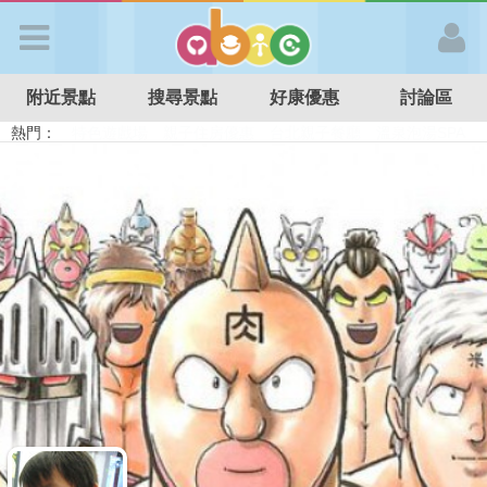
歡迎加入
附近景點
搜尋景點
好康優惠
討論區
APP登入
熱門：
溜滑梯民宿
觀光工廠
DIY摘果
日本親子景點
特色遊戲場
親子住房優惠
台北親子餐廳
溫泉泡湯SPA
首 頁
搜尋景點
好康優惠
最新消息
最新留言