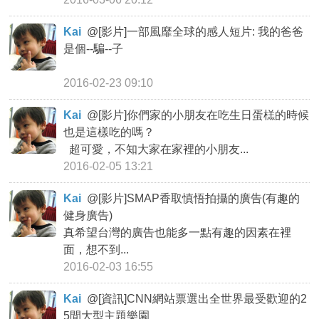
Kai
@
[影片]一部風靡全球的感人短片: 我的爸爸
是個--騙--子
2016-02-23 09:10
Kai
@
[影片]你們家的小朋友在吃生日蛋榚的時候
也是這樣吃的嗎？
超可愛，不知大家在家裡的小朋友...
2016-02-05 13:21
Kai
@
[影片]SMAP香取慎悟拍攝的廣告(有趣的
健身廣告)
真希望台灣的廣告也能多一點有趣的因素在裡
面，想不到...
2016-02-03 16:55
Kai
@
[資訊]CNN網站票選出全世界最受歡迎的2
5間大型主題樂園