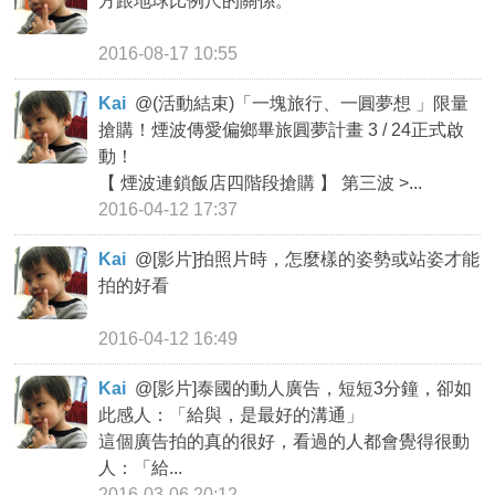
方跟地球比例尺的關係。
2016-08-17 10:55
Kai
@
(活動結束)「一塊旅行、一圓夢想 」限量
搶購！煙波傳愛偏鄉畢旅圓夢計畫 3 / 24正式啟
動！
【 煙波連鎖飯店四階段搶購 】 第三波 >...
2016-04-12 17:37
Kai
@
[影片]拍照片時，怎麼樣的姿勢或站姿才能
拍的好看
2016-04-12 16:49
Kai
@
[影片]泰國的動人廣告，短短3分鐘，卻如
此感人：「給與，是最好的溝通」
這個廣告拍的真的很好，看過的人都會覺得很動
人：「給...
2016-03-06 20:12