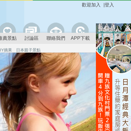
歡迎加入
|
登入
推薦景點
討論區
聯絡我們
APP下載
IY摘果
日本親子景點