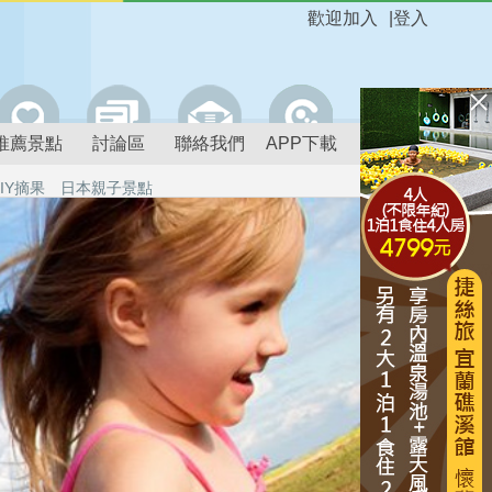
歡迎加入
|
登入
推薦景點
討論區
聯絡我們
APP下載
IY摘果
日本親子景點