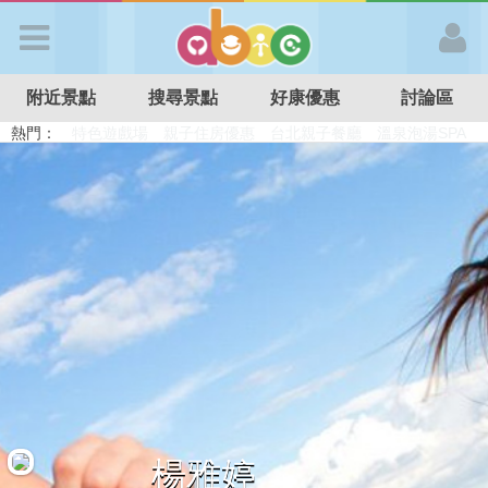
歡迎加入
附近景點
搜尋景點
好康優惠
討論區
APP登入
熱門：
溜滑梯民宿
觀光工廠
DIY摘果
日本親子景點
特色遊戲場
親子住房優惠
台北親子餐廳
溫泉泡湯SPA
首 頁
搜尋景點
好康優惠
最新消息
最新留言
楊雅婷