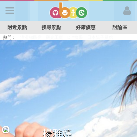
歡迎加入
附近景點
搜尋景點
好康優惠
討論區
APP登入
熱門：
溜滑梯民宿
觀光工廠
DIY摘果
日本親子景點
特色遊戲場
親子住房優惠
台北親子餐廳
溫泉泡湯SPA
首 頁
搜尋景點
好康優惠
最新消息
最新留言
楊雅婷