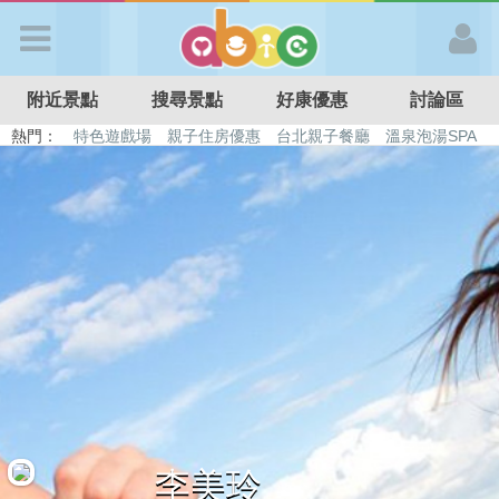
歡迎加入
附近景點
搜尋景點
好康優惠
討論區
APP登入
熱門：
特色遊戲場
親子住房優惠
台北親子餐廳
溫泉泡湯SPA
溜滑梯民宿
觀光工廠
DIY摘果
日本親子景點
首 頁
搜尋景點
好康優惠
最新消息
最新留言
李美玲