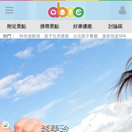
歡迎加入
附近景點
搜尋景點
好康優惠
討論區
APP登入
熱門：
特色遊戲場
親子住房優惠
台北親子餐廳
溫泉泡湯SPA
溜滑梯民宿
觀光工廠
DIY摘果
日本親子景點
首 頁
搜尋景點
好康優惠
最新消息
最新留言
李美玲