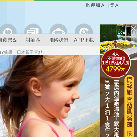
歡迎加入
|
登入
推薦景點
討論區
聯絡我們
APP下載
IY摘果
日本親子景點