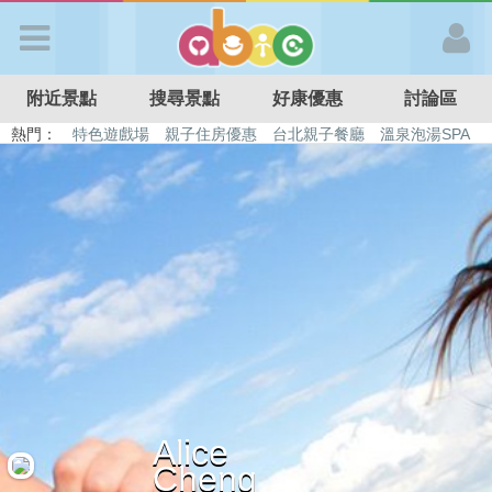
歡迎加入
附近景點
搜尋景點
好康優惠
討論區
APP登入
熱門：
特色遊戲場
親子住房優惠
台北親子餐廳
溫泉泡湯SPA
溜滑梯民宿
觀光工廠
DIY摘果
日本親子景點
首 頁
搜尋景點
好康優惠
最新消息
Alice
最新留言
Cheng