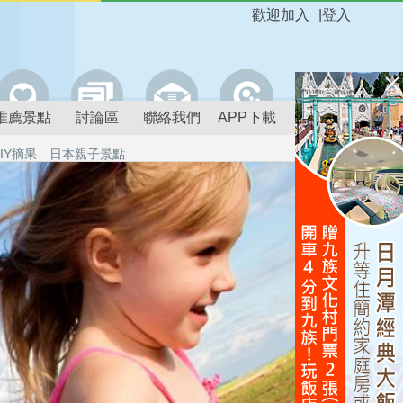
歡迎加入
|
登入
推薦景點
討論區
聯絡我們
APP下載
IY摘果
日本親子景點