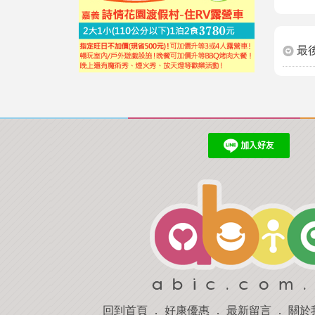
最
回到首頁
．
好康優惠
．
最新留言
．
關於