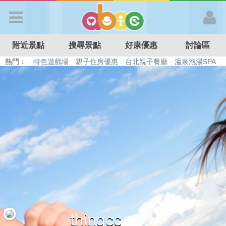
歡迎加入
附近景點
搜尋景點
好康優惠
討論區
APP登入
熱門：
特色遊戲場
親子住房優惠
台北親子餐廳
溫泉泡湯SPA
溜滑梯民宿
觀光工廠
DIY摘果
日本親子景點
首 頁
搜尋景點
好康優惠
最新消息
最新留言
thingcc