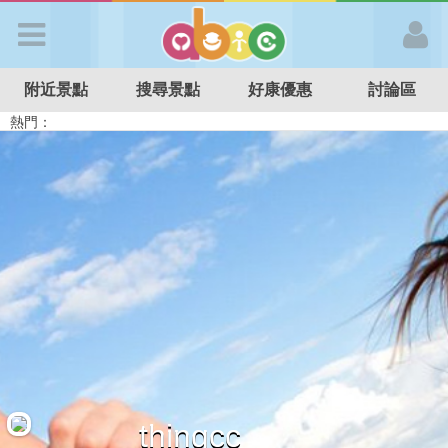
歡迎加入
附近景點
搜尋景點
好康優惠
討論區
APP登入
熱門：
溜滑梯民宿
觀光工廠
DIY摘果
日本親子景點
特色遊戲場
親子住房優惠
台北親子餐廳
溫泉泡湯SPA
首 頁
搜尋景點
好康優惠
最新消息
最新留言
thingcc