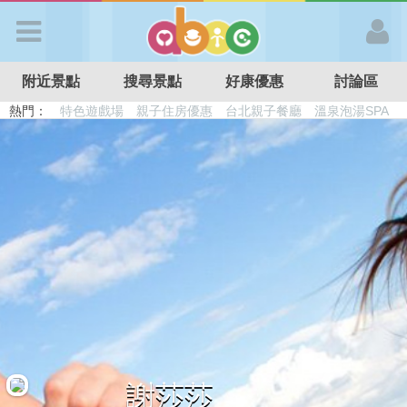
歡迎加入
附近景點
搜尋景點
好康優惠
討論區
APP登入
熱門：
特色遊戲場
親子住房優惠
台北親子餐廳
溫泉泡湯SPA
溜滑梯民宿
觀光工廠
DIY摘果
日本親子景點
首 頁
搜尋景點
好康優惠
最新消息
最新留言
謝莎莎