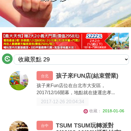
商家合作
推薦景點
討論區
聯絡我們
孩子來FUN店(結束營業)
台北
APP下載
孩子來Fun店位在台北市大安區，
2017/12/16開幕，地點就在捷運忠孝...
2017-12-26 20:04:34
收藏：
2018-01-06
TSUM TSUM玩轉派對
台中