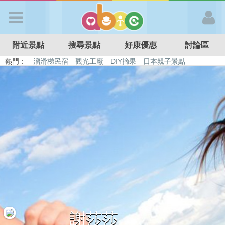
歡迎加入
附近景點
搜尋景點
好康優惠
討論區
APP登入
熱門：
溜滑梯民宿
觀光工廠
DIY摘果
日本親子景點
特色遊戲場
親子住房優惠
台北親子餐廳
溫泉泡湯SPA
首 頁
搜尋景點
好康優惠
最新消息
最新留言
謝莎莎