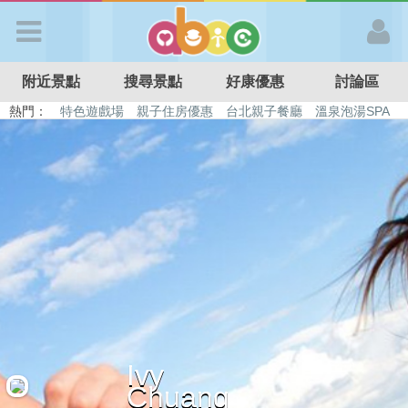
歡迎加入
附近景點
搜尋景點
好康優惠
討論區
APP登入
熱門：
特色遊戲場
親子住房優惠
台北親子餐廳
溫泉泡湯SPA
溜滑梯民宿
觀光工廠
DIY摘果
日本親子景點
首 頁
搜尋景點
好康優惠
最新消息
Ivy
最新留言
Chuang