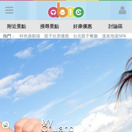
歡迎加入
附近景點
搜尋景點
好康優惠
討論區
APP登入
熱門：
特色遊戲場
親子住房優惠
台北親子餐廳
溫泉泡湯SPA
溜滑梯民宿
觀光工廠
DIY摘果
日本親子景點
首 頁
搜尋景點
好康優惠
最新消息
Ivy
最新留言
Chuang