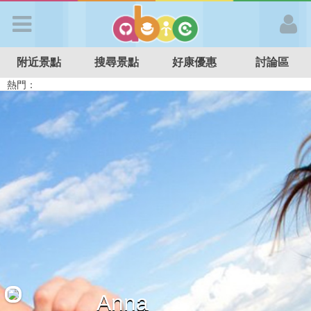
歡迎加入
附近景點
搜尋景點
好康優惠
討論區
APP登入
熱門：
溜滑梯民宿
觀光工廠
DIY摘果
日本親子景點
特色遊戲場
親子住房優惠
台北親子餐廳
溫泉泡湯SPA
首 頁
搜尋景點
好康優惠
最新消息
最新留言
Anna