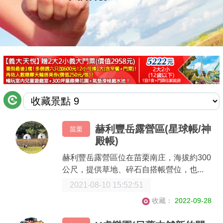
商家合作
推薦景點
討論區
聯絡我們
赫利豐岳露營區(星球帳/神
苗栗
殿帳)
APP下載
赫利豐岳露營區位在苗栗南庄，海拔約300
公尺，提供草地、碎石自搭帳營位，也...
2021-08-10 15:52:51
收藏：
2022-09-28