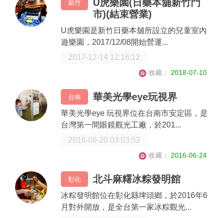
U虎樂園(日藥本舖新竹門
新竹
市)(結束營業)
U虎樂園是新竹日藥本舖所設立的兒童室內
遊樂園，2017/12/08開始營運...
2017-12-14 12:16:12
收藏：
2018-07-10
華美光學eye玩視界
台南
華美光學eye 玩視界位在台南市安定區，是
台灣第一間眼鏡觀光工廠，於201...
2016-06-20 03:03:52
收藏：
2016-06-24
北斗麻糬冰粽發明館
彰化
冰粽發明館位在彰化縣埤頭鄉，於2016年6
月對外開放，是全台第一家冰粽觀光...