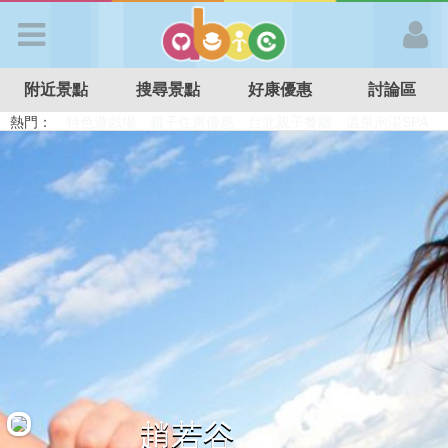
歡迎加入
附近景點
搜尋景點
好康優惠
討論區
APP登入
熱門：
溜滑梯民宿
觀光工廠
DIY摘果
日本親子景點
特色遊戲場
親子住房優惠
台北親子餐廳
溫泉泡湯SPA
首 頁
搜尋景點
好康優惠
最新消息
最新留言
趙若谷