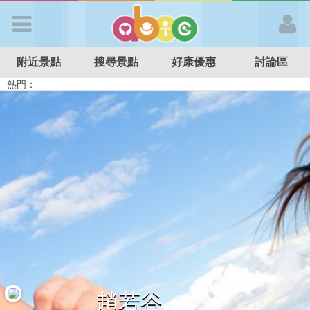
歡迎加入
附近景點
搜尋景點
好康優惠
討論區
APP登入
熱門：
溜滑梯民宿
觀光工廠
DIY摘果
日本親子景點
特色遊戲場
親子住房優惠
台北親子餐廳
溫泉泡湯SPA
首 頁
搜尋景點
好康優惠
最新消息
最新留言
趙若谷