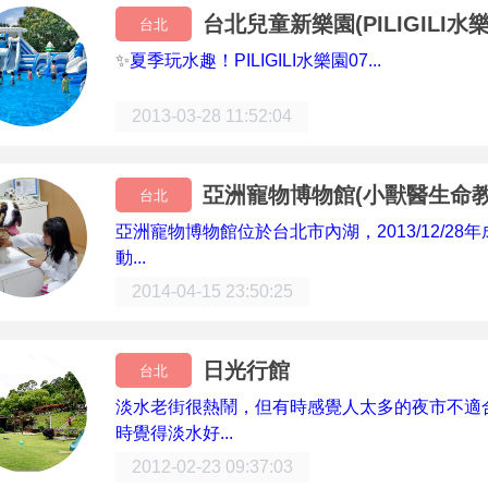
台北兒童新樂園(PILIGILI水樂園0
台北
✨
夏季玩水趣！PILIGILI水樂園07...
2013-03-28 11:52:04
亞洲寵物博物館(小獸醫生命教
台北
亞洲寵物博物館位於台北市內湖，2013/12/2
動...
2014-04-15 23:50:25
日光行館
台北
淡水老街很熱鬧，但有時感覺人太多的夜市不適
時覺得淡水好...
2012-02-23 09:37:03