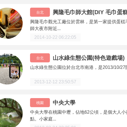
興隆毛巾師大館(DIY 毛巾蛋糕
台北
興隆毛巾觀光工廠位於雲林，是第一家提供蛋榚
師大夜市附近...
2014-10-22 06:22:05
山水綠生態公園(特色遊戲場)
台北
山水綠生態公園位於台北市南港，是2013/10/27
2013-12-12 23:50:57
中央大學
桃園
中央大學在桃園中壢，佔地62公頃，是個大人
點。小家庭...