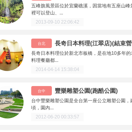
五峰旗風景區位於宜蘭礁溪，因當地有五座山峰
裡可以登山、...
2013-09-10 22:06:42
長奇日本料理(江翠店)(結束營
台北
長奇日本料理位於新北市板橋，是在地10多年
料理餐廳都...
2014-04-14 15:38:04
豐樂雕塑公園(跑酷公園)
台中
台中豐樂雕塑公園是全台第一座公立雕塑公園，建
頃，園內...
2012-06-20 00:33:57