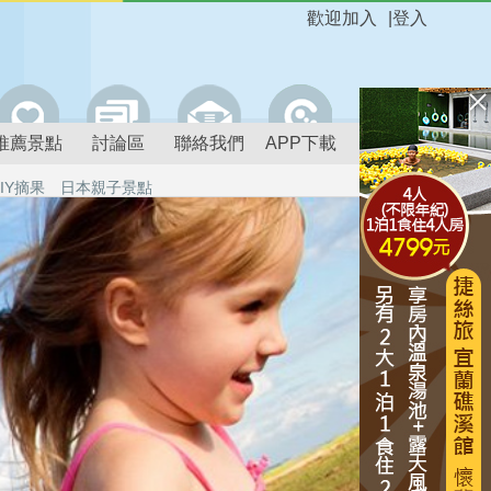
歡迎加入
|
登入
推薦景點
討論區
聯絡我們
APP下載
IY摘果
日本親子景點