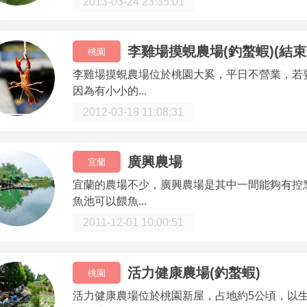
2013-03-24 23:35:01
李雞場摸蜆農場(釣螯蝦)(結束
桃園
李雞場摸蜆農場位於桃園大奚，平日不營業，若
因為有小小的...
2012-03-18 11:08:31
廣興農場
宜蘭
宜蘭的農場不少，廣興農場是其中一間能夠有控
魚池可以餵魚...
2011-12-01 10:00:51
活力健康農場(釣螯蝦)
桃園
活力健康農場位於桃園新屋，占地約5公頃，以