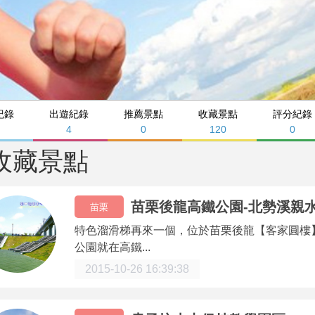
紀錄
出遊紀錄
推薦景點
收藏景點
評分紀錄
4
0
120
0
收藏景點
苗栗後龍高鐵公園-北勢溪親
苗栗
特色溜滑梯再來一個，位於苗栗後龍【客家圓樓
公園就在高鐵...
2015-10-26 16:39:38