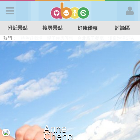
歡迎加入
附近景點
搜尋景點
好康優惠
討論區
APP登入
熱門：
溜滑梯民宿
觀光工廠
DIY摘果
日本親子景點
特色遊戲場
親子住房優惠
台北親子餐廳
溫泉泡湯SPA
首 頁
搜尋景點
好康優惠
最新消息
Anne
最新留言
Cheng