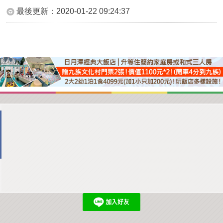
最後更新：
2020-01-22 09:24:37