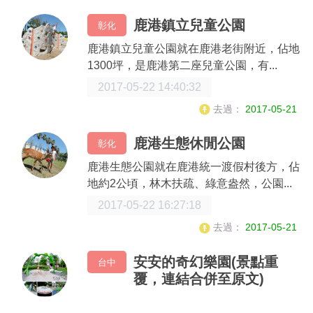
鹿港鎮立兒童公園
彰化
鹿港鎮立兒童公園就在鹿港老街附近，佔地
1300坪，是鹿港第二座兒童公園，有...
2017-05-22 14:40:32
去過：
2017-05-21
鹿港生態休閒公園
彰化
鹿港生態公園就在鹿港統一渡假村後方，佔
地約2公頃，林木扶疏、綠意盎然，公園...
2017-05-22 16:27:18
去過：
2017-05-21
安安的奇幻樂園(景點重
台中
覆，連結合併至原文)