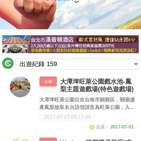
商家合作
推薦景點
討論區
聯絡我們
大潭埤旺萊公園戲水池-鳳
台南
梨主題遊戲場(特色遊戲場)
APP下載
大潭埤旺萊公園位在台南市關廟區，關廟盛
產鳳梨故取名台語偕諧音為旺萊公園，入...
2017-07-07 08:17:44
去過：
2017-07-01