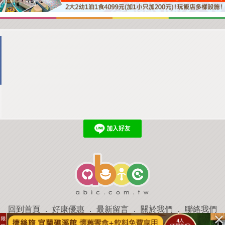
回到首頁
．
好康優惠
．
最新留言
．
關於我們
．
聯絡我們
部落格微件
．
商家合作
．
討論區
．
推薦景點
．
APP下載