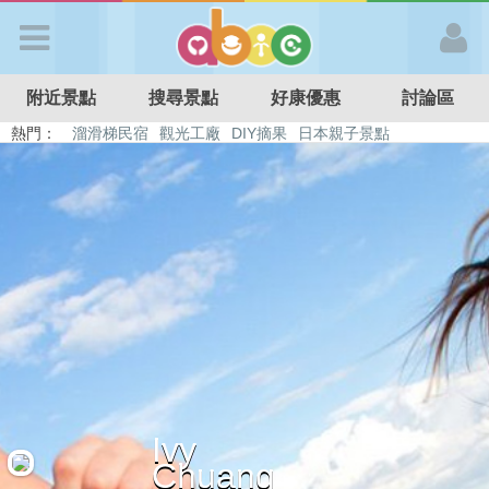
歡迎加入
附近景點
搜尋景點
好康優惠
討論區
APP登入
熱門：
溜滑梯民宿
觀光工廠
DIY摘果
日本親子景點
特色遊戲場
親子住房優惠
台北親子餐廳
溫泉泡湯SPA
首 頁
搜尋景點
好康優惠
最新消息
Ivy
最新留言
Chuang