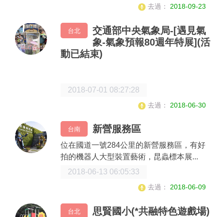
去過：
2018-09-23
交通部中央氣象局-[遇見氣
台北
象-氣象預報80週年特展](活
動已結束)
2018-07-01 08:27:28
去過：
2018-06-30
新營服務區
台南
位在國道一號284公里的新營服務區，有好
拍的機器人大型裝置藝術，昆蟲標本展...
2018-06-13 06:05:33
去過：
2018-06-09
思賢國小(*共融特色遊戲場)
台北