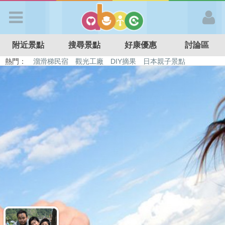
歡迎加入
附近景點
搜尋景點
好康優惠
討論區
APP登入
熱門：
溜滑梯民宿
觀光工廠
DIY摘果
日本親子景點
特色遊戲場
親子住房優惠
台北親子餐廳
溫泉泡湯SPA
首 頁
搜尋景點
好康優惠
最新消息
最新留言