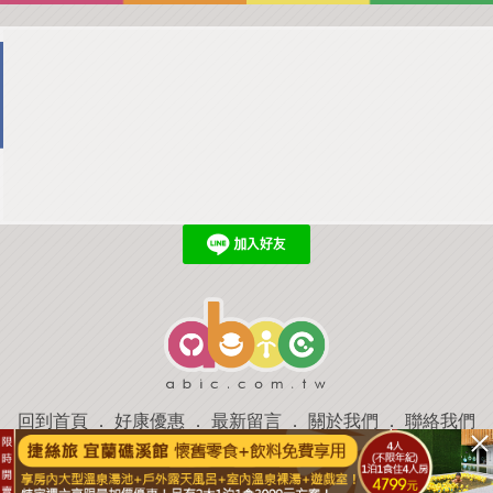
回到首頁
．
好康優惠
．
最新留言
．
關於我們
．
聯絡我們
部落格微件
．
商家合作
．
討論區
．
推薦景點
．
APP下載
羿磊資訊 服務條款&隱私權政策