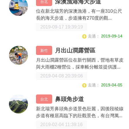
深澳漁港海天步道
台北
位在新北瑞芳的深澳漁港，有一座310公尺
長的海天步道，步道擁有270度的觀...
2019-09-17 19:39:19
去過：
2019-09-14
月出山澗露營區
新竹
月出山澗露營區位在新竹關西，營地有草皮
與大雨棚2種營位，採車帳分離並提供護...
2019-04-08 20:39:06
去過：
2019-04-05
鼻頭角步道
台北
新北瑞芳鼻頭角步道景色壯麗，因後段稜線
步道有種居高臨下的壯觀景色，有台灣萬...
2019-02-04 11:39:16