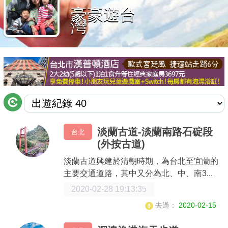
豪豪遊台
商家合作
灣
推薦景點
討論區
聯絡我們
淡蘭古道-淡蘭南路石碇段
台北
(外按古道)
APP下載
淡蘭古道興建於清朝時期，為台北至宜蘭的
主要交通道路，其中又分為北、中、南3...
2020-02-28 19:13:35
去過：
2020-02-15