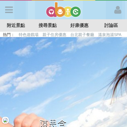
歡迎加入
附近景點
搜尋景點
好康優惠
討論區
APP登入
熱門：
特色遊戲場
親子住房優惠
台北親子餐廳
溫泉泡湯SPA
溜滑梯民宿
觀光工廠
DIY摘果
日本親子景點
首 頁
搜尋景點
好康優惠
最新消息
最新留言
陳思含