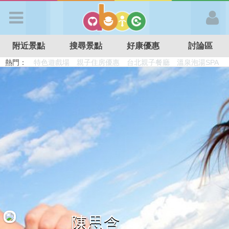
歡迎加入
附近景點
搜尋景點
好康優惠
討論區
APP登入
熱門：
溜滑梯民宿
觀光工廠
DIY摘果
日本親子景點
特色遊戲場
親子住房優惠
台北親子餐廳
溫泉泡湯SPA
首 頁
搜尋景點
好康優惠
最新消息
最新留言
陳思含