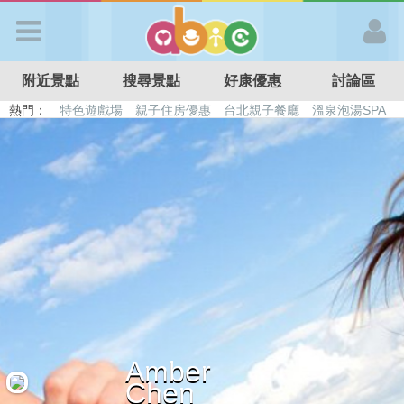
歡迎加入
附近景點
搜尋景點
好康優惠
討論區
APP登入
熱門：
特色遊戲場
親子住房優惠
台北親子餐廳
溫泉泡湯SPA
溜滑梯民宿
觀光工廠
DIY摘果
日本親子景點
首 頁
搜尋景點
好康優惠
最新消息
Amber
最新留言
Chen