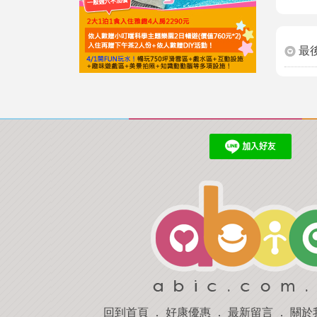
最
回到首頁
．
好康優惠
．
最新留言
．
關於