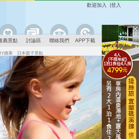
歡迎加入
|
登入
推薦景點
討論區
聯絡我們
APP下載
IY摘果
日本親子景點