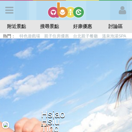
歡迎加入
附近景點
搜尋景點
好康優惠
討論區
APP登入
熱門：
特色遊戲場
親子住房優惠
台北親子餐廳
溫泉泡湯SPA
溜滑梯民宿
觀光工廠
DIY摘果
日本親子景點
首 頁
搜尋景點
好康優惠
最新消息
Hsiao
Hsiu
最新留言
Ting