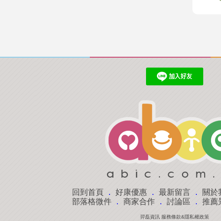
回到首頁
．
好康優惠
．
最新留言
．
關於
部落格微件
．
商家合作
．
討論區
．
推薦
羿磊資訊 服務條款&隱私權政策