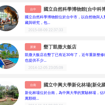
國立自然科學博物館(台中科博
台中
國立自然科學博物館位於台中市，以自然物與人
藏與研究，包...
2015-08-09 22:37:33
墾丁凱撒大飯店
屏東
凱撒大飯店在墾丁已有近30年了，近年重新整
也提供不少...
2014-12-05 23:05:09
國立中興大學新化林場(新化國
台南
新化林場位於台南，為中興大學的實驗林場，佔地3
萬顆樹...