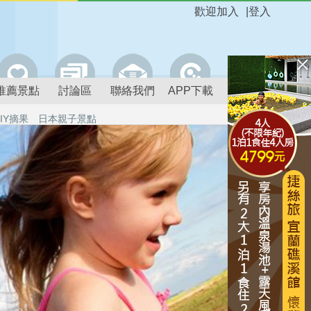
歡迎加入
|
登入
推薦景點
討論區
聯絡我們
APP下載
IY摘果
日本親子景點