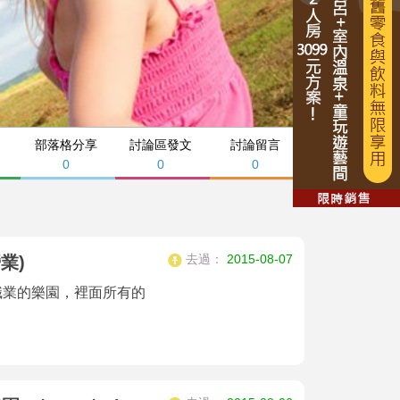
部落格分享
討論區發文
討論留言
0
0
0
去過：
2015-08-07
業)
種職業的樂園，裡面所有的