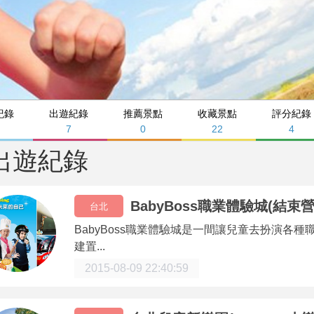
紀錄
出遊紀錄
推薦景點
收藏景點
評分紀錄
7
0
22
4
出遊紀錄
BabyBoss職業體驗城(結束營
台北
BabyBoss職業體驗城是一間讓兒童去扮演各
建置...
2015-08-09 22:40:59