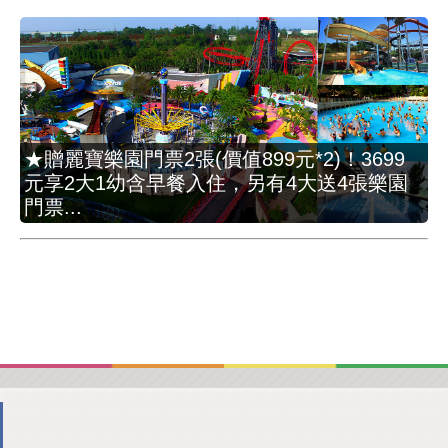
★贈麗寶樂園門票2張(價值899元*2)！3699
元享2大1幼含早餐入住，另有4大送4張樂園
門票...