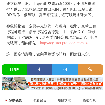
成立觀光工廠。工廠內部空間約為100坪，小朋友來這
裡可以知道氣球是怎麼做出來的，還可以自己親自來
DIY製作一個氣球。夏天來這裡，還可以玩水球大戰。
參觀博物館一定要事先預約，有經濟、標準、豪華三種
行程可選擇，豪華行程包含導覽、手工氣球DIY、氣球
遊戲，全程約3小時，還有季節限定氣球燈籠DIY、水球
大戰等，預約網站：
http://register.prolloon.com.tw
註：因疫情影響，館內導覽暫停開放，開放日未定。
好康優惠
觀看留言
地圖功能
檢視街景