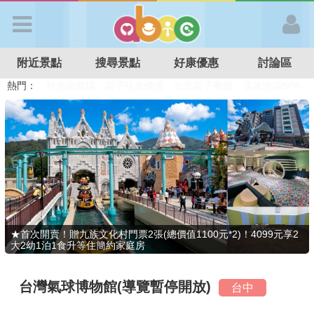
歡迎加入
附近景點
搜尋景點
好康優惠
討論區
APP登入
熱門：
溜滑梯民宿
觀光工廠
DIY摘果
日本親子景點
特色遊戲場
親子住房優惠
台北親子餐廳
溫泉泡湯SPA
首 頁
搜尋景點
好康優惠
★首次開賣！贈九族文化村門票2張(總價值1100元*2)！4099元享2
大2幼1泊1食升等住簡約家庭房
最新消息
台灣氣球博物館(導覽暫停開放)
台中
最新留言