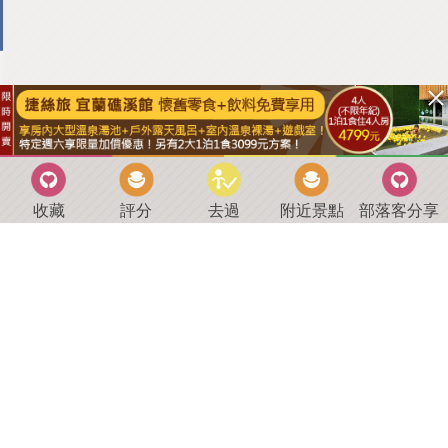
收藏
評分
去過
附近景點
部落客分享
回到首頁
．
好康優惠
．
最新留言
．
關於我們
．
聯絡我們
部落格微件
．
商家合作
．
討論區
．
推薦景點
．
APP下載
羿磊資訊 服務條款&隱私權政策