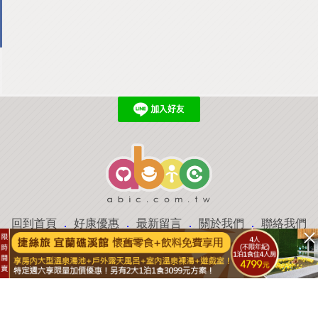
回到首頁
．
好康優惠
．
最新留言
．
關於我們
．
聯絡我們
部落格微件
．
商家合作
．
討論區
．
推薦景點
．
APP下載
羿磊資訊 服務條款&隱私權政策