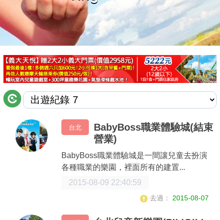
商家合作
推薦景點
討論區
聯絡我們
BabyBoss職業體驗城(結束
台北
營業)
APP下載
BabyBoss職業體驗城是一間讓兒童去扮演
各種職業的樂園，裡面所有的建置...
2015-08-09 22:40:59
去過：
2015-08-07