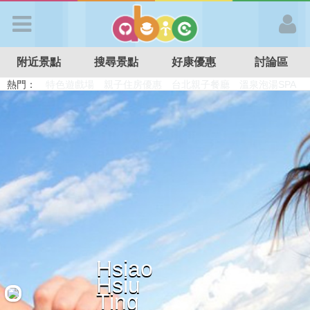
歡迎加入
附近景點
搜尋景點
好康優惠
討論區
APP登入
熱門：
溜滑梯民宿
觀光工廠
DIY摘果
日本親子景點
特色遊戲場
親子住房優惠
台北親子餐廳
溫泉泡湯SPA
首 頁
搜尋景點
好康優惠
最新消息
Hsiao
Hsiu
最新留言
Ting