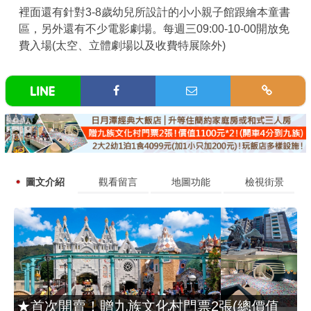
裡面還有針對3-8歲幼兒所設計的小小親子館跟繪本童書
區，另外還有不少電影劇場。每週三09:00-10-00開放免
費入場(太空、立體劇場以及收費特展除外)
圖文介紹
觀看留言
地圖功能
檢視街景
★首次開賣！贈九族文化村門票2張(總價值