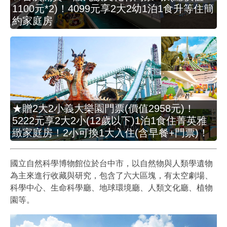
1100元*2)！4099元享2大2幼1泊1食升等住簡
約家庭房
★贈2大2小義大樂園門票(價值2958元)！
5222元享2大2小(12歲以下)1泊1食住菁英雅
緻家庭房！2小可換1大入住(含早餐+門票)！
國立自然科學博物館位於台中市，以自然物與人類學遺物
為主來進行收藏與研究，包含了六大區塊，有太空劇場、
科學中心、生命科學廳、地球環境廳、人類文化廳、植物
園等。