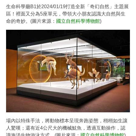
生命科學廳B1於2024/01/19打造全新「奇幻自然」主題展
區！裡面又分為5座單元，帶領大小朋友認識大自然與生
命的奇妙。(圖片來源：
國立自然科學博物館
)
場內以特殊手法，將動物標本呈現奔跑姿態，栩栩如生讓
人驚嘆；還有近4公尺大的機械魷魚，透過互動操作，認
識海洋生物游泳方式。(圖片來源：
國立自然科學博物館
)