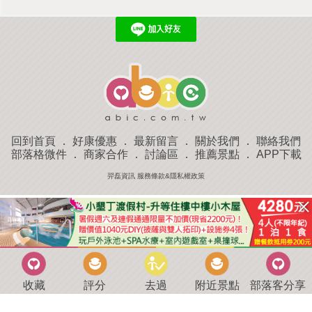
回到首頁
．
好康優惠
．
最新留言
．
關於我們
．
聯絡我們
部落格微件
．
商家合作
．
討論區
．
推薦景點
．
APP下載
羿磊資訊 服務條款&隱私權政策
收藏
評分
去過
附近景點
部落客分享