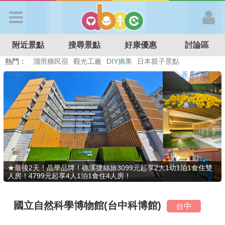
歡迎加入
附近景點
搜尋景點
好康優惠
討論區
APP登入
熱門：
溜滑梯民宿
觀光工廠
DIY摘果
日本親子景點
特色遊戲場
親子住房優惠
台北親子餐廳
溫泉泡湯SPA
首 頁
搜尋景點
好康優惠
★最後2天！晶華品牌！礁溪捷絲旅3099元起享2大1幼1泊1食住雙
人房！4799元起享4人1泊1食住4人房！
最新消息
國立自然科學博物館(台中科博館)
台中
最新留言