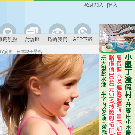
歡迎加入
|
登入
推薦景點
討論區
聯絡我們
APP下載
IY摘果
日本親子景點