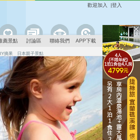
歡迎加入
|
登入
推薦景點
討論區
聯絡我們
APP下載
IY摘果
日本親子景點