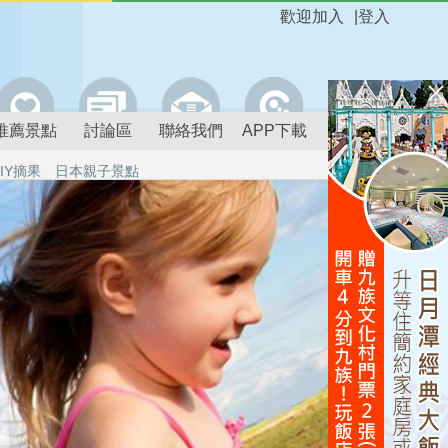
歡迎加入
|
登入
推薦景點
討論區
聯絡我們
APP下載
IY摘果
日本親子景點