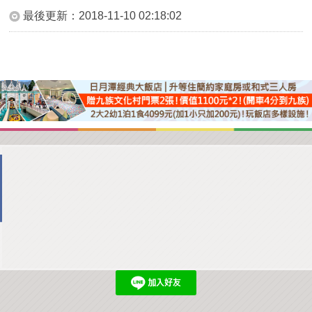
最後更新：
2018-11-10 02:18:02