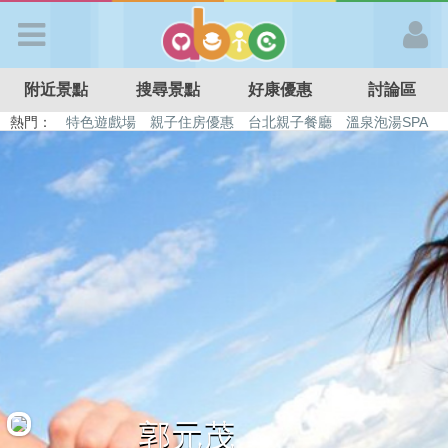
歡迎加入
附近景點
搜尋景點
好康優惠
討論區
APP登入
熱門：
特色遊戲場
親子住房優惠
台北親子餐廳
溫泉泡湯SPA
溜滑梯民宿
觀光工廠
DIY摘果
日本親子景點
首 頁
搜尋景點
好康優惠
最新消息
最新留言
郭元茂