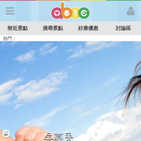
歡迎加入
附近景點
搜尋景點
好康優惠
討論區
APP登入
熱門：
溜滑梯民宿
觀光工廠
DIY摘果
日本親子景點
特色遊戲場
親子住房優惠
台北親子餐廳
溫泉泡湯SPA
首 頁
搜尋景點
好康優惠
最新消息
最新留言
吳嘉民