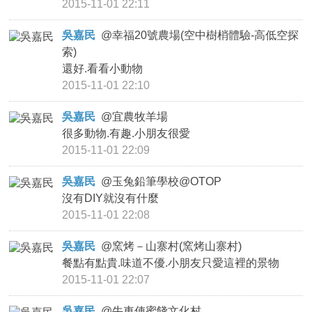
2015-11-01 22:11
吳嘉民
@
幸福20號農場(空中樹梢體驗-高低空探
索)
還好.看看小動物
2015-11-01 22:10
吳嘉民
@
宜農牧羊場
很多動物.有趣.小朋友很愛
2015-11-01 22:09
吳嘉民
@
玉兔鉛筆學校@OTOP
沒有DIY就沒有什麼
2015-11-01 22:08
吳嘉民
@
窯烤－山寨村(窯烤山寨村)
餐點有點貴.味道不優.小朋友只愛這裡的景物
2015-11-01 22:07
吳嘉民
@
牛車俥蜜餞文化村