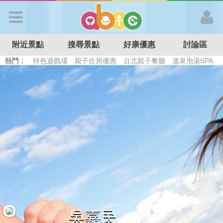
歡迎加入
附近景點
搜尋景點
好康優惠
討論區
APP登入
熱門：
特色遊戲場
親子住房優惠
台北親子餐廳
溫泉泡湯SPA
溜滑梯民宿
觀光工廠
DIY摘果
日本親子景點
首 頁
搜尋景點
好康優惠
最新消息
最新留言
吳嘉民