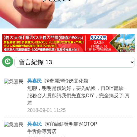
商家合作
推薦景點
討論區
聯絡我們
吳嘉民
@
奇麗灣珍奶文化館
無聊，明明是預約好，要先結帳，再DIY體驗，
APP下載
服務台人員卻請我們先直接DIY，完全搞反了.真
差
2018-09-01 11:25
吳嘉民
@
宜蘭餅發明館@OTOP
牛舌餅專賣店