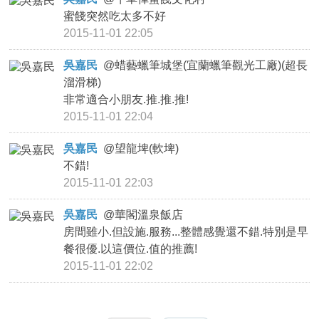
蜜餞突然吃太多不好
2015-11-01 22:05
吳嘉民
@
蜡藝蠟筆城堡(宜蘭蠟筆觀光工廠)(超長
溜滑梯)
非常適合小朋友.推.推.推!
2015-11-01 22:04
吳嘉民
@
望龍埤(軟埤)
不錯!
2015-11-01 22:03
吳嘉民
@
華閣溫泉飯店
房間雖小.但設施.服務...整體感覺還不錯.特別是早
餐很優.以這價位.值的推薦!
2015-11-01 22:02